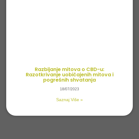
Razbijanje mitova o CBD-u:
Razotkrivanje uobičajenih mitova i
pogrešnih shvatanja
18/07/2023
Saznaj Više »