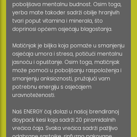
poboljšava mentalnu budnost. Osim toga,
yerba mate također sadrži obilje hranjivih
tvari poput vitamina i minerala, što
doprinosi općem osjećaju blagostanja.
Matičnjak je biljka koja pomaže u smanjenju
osjećaja umora i stresa, potičući mentalnu
jasnoću i opuštanje. Osim toga, matičnjak
može pomoći u poboljšanju raspoloženja i
smanjenju anksioznosti, pružajući vam
potrebnu energiju s osjećajem
uravnoteženosti.
Naš ENERGY čaj dolazi u našoj brendiranoj
doypack kesi koja sadrži 20 piramidalnih
vrećica čaja. Svaka vrećica sadrži pažljivo
odabrane sastojke, rinfuzno pakovane