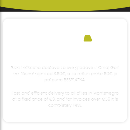
Brza i efikasna dostava za sve gradove u Crnoj Gori
po fiksnoj cijeni od 3.50€, a za račun preko 50€ je
potpuno BESPLATNA.
Fast and efficient delivery to all cities in Montenegro
at a fixed price of €3, and for invoices over €50 it is
completely FREE.