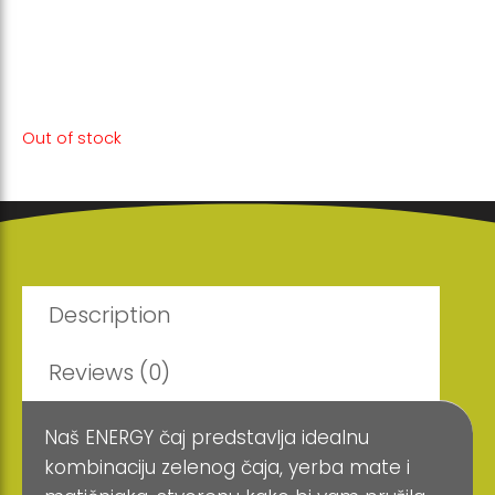
Ova moćna mješavina biljaka podržava
vašu vitalnost i fokus, omogućavajući vam
da ostvarite svoje najbolje performanse.
Out of stock
Description
Reviews (0)
Naš ENERGY čaj predstavlja idealnu
kombinaciju zelenog čaja, yerba mate i