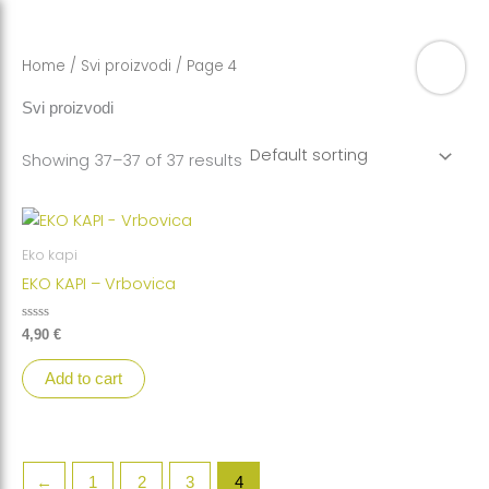
Skip
to
content
Home
/
Svi proizvodi
/ Page 4
Svi proizvodi
Showing 37–37 of 37 results
Eko kapi
EKO KAPI – Vrbovica
Rated
4,90
€
0
out
of
Add to cart
5
←
1
2
3
4